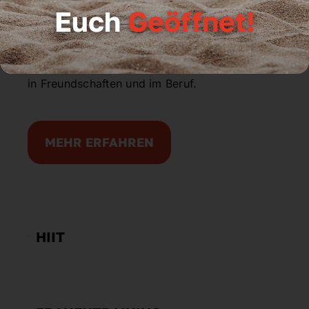
Durchsetzungsvermögen und soziale
Euch
Geöffnet!
Kontaktfähigkeit. Mit diesen ausgestattet, sind
sie optimal vorbereitet für Erfolg in der Schule,
der Ausbildung, im Studium, in der Beziehung,
in Freundschaften und im Beruf.
MEHR ERFAHREN
HIIT